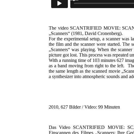
The video SCANTRIFIED MOVIE: SCANNERS 
„Scanners“ (1981, David Cronenberg).
For the experimental setup, a scanner was la
the film and the scanner were started. The 
„Scanners“ was playing. When the scanner m
picture got lost. This process was repeated u
With a running time of 103 minutes 627 imag
as a band moving from right to the left.
Th
the same length as the scanned movie „Scan
a synthesizer into atmospheric sounds and ad
2010, 627 Bilder / Video: 99 Minuten
Das Video SCANTRIFIED MOVIE: SCANNE
Einscannen des Filmes „Scanners: Ihre Ge