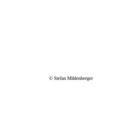
•••
4
© Stefan Mildenberger