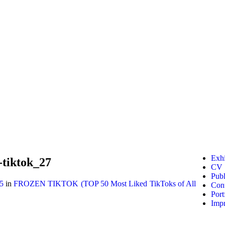
Exhi
-tiktok_27
CV
Publ
5
in
FROZEN TIKTOK (TOP 50 Most Liked TikToks of All
Cont
Port
Impr