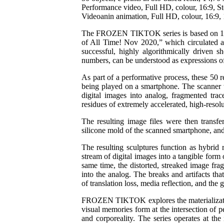
Performance video, Full HD, colour, 16:9, St
Videoanin animation, Full HD, colour, 16:9, 
The FROZEN TIKTOK series is based on 13 
of All Time! Nov 2020,” which circulated ac
successful, highly algorithmically driven s
numbers, can be understood as expressions of
As part of a performative process, these 50 
being played on a smartphone. The scanner 
digital images into analog, fragmented tra
residues of extremely accelerated, high-resol
The resulting image files were then transf
silicone mold of the scanned smartphone, and
The resulting sculptures function as hybrid r
stream of digital images into a tangible form 
same time, the distorted, streaked image frag
into the analog. The breaks and artifacts th
of translation loss, media reflection, and the 
FROZEN TIKTOK explores the materializatio
visual memories form at the intersection of p
and corporeality. The series operates at th