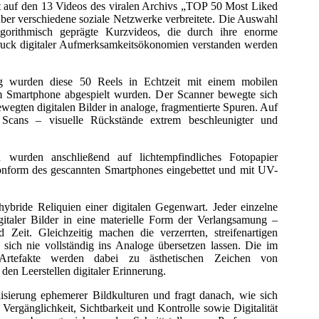
f den 13 Videos des viralen Archivs „TOP 50 Most Liked
ber verschiedene soziale Netzwerke verbreitete. Die Auswahl
algorithmisch geprägte Kurzvideos, die durch ihre enorme
druck digitaler Aufmerksamkeitsökonomien verstanden werden
 wurden diese 50 Reels in Echtzeit mit einem mobilen
em Smartphone abgespielt wurden. Der Scanner bewegte sich
wegten digitalen Bilder in analoge, fragmentierte Spuren. Auf
 Scans – visuelle Rückstände extrem beschleunigter und
 wurden anschließend auf lichtempfindliches Fotopapier
ikonform des gescannten Smartphones eingebettet und mit UV-
hybride Reliquien einer digitalen Gegenwart. Jeder einzelne
gitaler Bilder in eine materielle Form der Verlangsamung –
 Zeit. Gleichzeitig machen die verzerrten, streifenartigen
te sich nie vollständig ins Analoge übersetzen lassen. Die im
Artefakte werden dabei zu ästhetischen Zeichen von
den Leerstellen digitaler Erinnerung.
erung ephemerer Bildkulturen und fragt danach, wie sich
Vergänglichkeit, Sichtbarkeit und Kontrolle sowie Digitalität