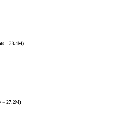
ts – 33.4M)
 – 27.2M)