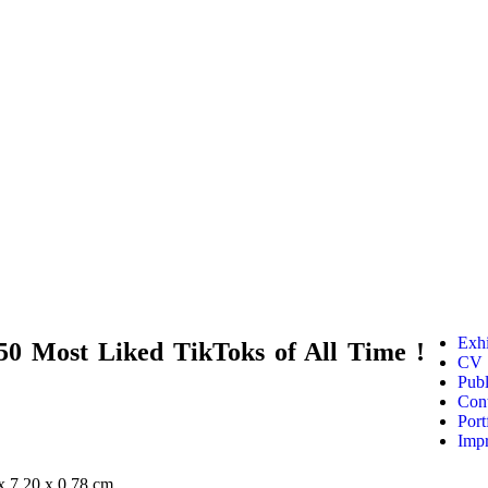
Exhi
Most Liked TikToks of All Time !
CV
Publ
Cont
Port
Impr
 x 7,20 x 0,78 cm