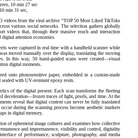
ereo, 10 min 27 sec
16 min 31 sec,
videos from the viral archive “TOP 50 Most Liked TikToks
ross various social networks. The selection gathers globally
hort videos that, through their massive reach and interaction
 digital attention economies.
reels were captured in real time with a handheld scanner while
was moved manually over the display, translating the moving
ces. In this way, 50 hand-guided scans were created—visual
ution digital moments.
erred onto photosensitive paper, embedded in a custom-made
 sealed with UV-resistant epoxy resin.
elics of the digital present. Each scan transforms the fleeting
of deceleration—frozen traces of light, pixels, and time. At the
ments reveal that digital content can never be fully translated
at occur during the scanning process become aesthetic markers
gaps in digital memory.
n of ephemeral image cultures and examines how collective
ermanence and impermanence, visibility and control, digitality
e interface of performance, sculpture, photography, and media