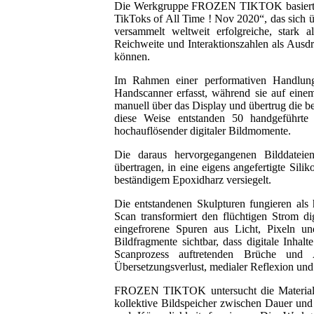
Die Werkgruppe FROZEN TIKTOK basiert au
TikToks of All Time ! Nov 2020“, das sich ü
versammelt weltweit erfolgreiche, stark 
Reichweite und Interaktionszahlen als Aus
können.
Im Rahmen einer performativen Handlung
Handscanner erfasst, während sie auf ein
manuell über das Display und übertrug die be
diese Weise entstanden 50 handgeführte
hochauflösender digitaler Bildmomente.
Die daraus hervorgegangenen Bilddateien
übertragen, in eine eigens angefertigte Sil
beständigem Epoxidharz versiegelt.
Die entstandenen Skulpturen fungieren als 
Scan transformiert den flüchtigen Strom di
eingefrorene Spuren aus Licht, Pixeln und
Bildfragmente sichtbar, dass digitale Inhal
Scanprozess auftretenden Brüche und 
Übersetzungsverlust, medialer Reflexion und 
FROZEN TIKTOK untersucht die Materialisi
kollektive Bildspeicher zwischen Dauer und 