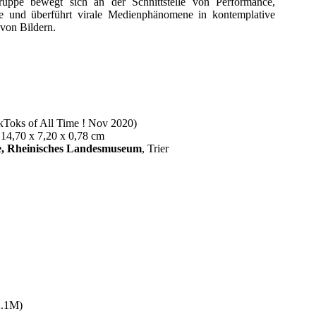
ruppe bewegt sich an der Schnittstelle von Performance,
ie und überführt virale Medienphänomene in kontemplative
von Bildern.
ks of All Time ! Nov 2020)
, 14,70 x 7,20 x 0,78 cm
le, Rheinisches Landesmuseum
, Trier
2.1M)