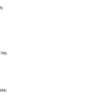
M)
.7M)
.6M)