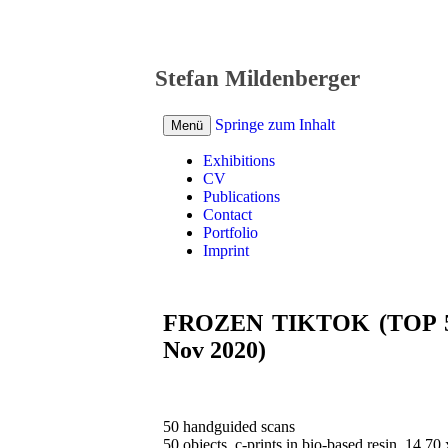
Stefan Mildenberger
Springe zum Inhalt
Menü
Exhibitions
CV
Publications
Contact
Portfolio
Imprint
FROZEN TIKTOK (TOP 50 
Nov 2020)
50 handguided scans
50 objects, c-prints in bio-based resin, 14,70