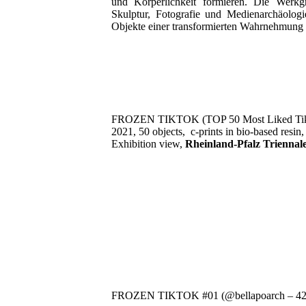
und Körperlichkeit formieren. Die Werkg
Skulptur, Fotografie und Medienarchäolog
Objekte einer transformierten Wahrnehmung 
FROZEN TIKTOK (TOP 50 Most Liked TikTo
2021, 50 objects, c-prints in bio-based resin
Exhibition view,
Rheinland-Pfalz Trienna
FROZEN TIKTOK #01 (@bellapoarch – 4